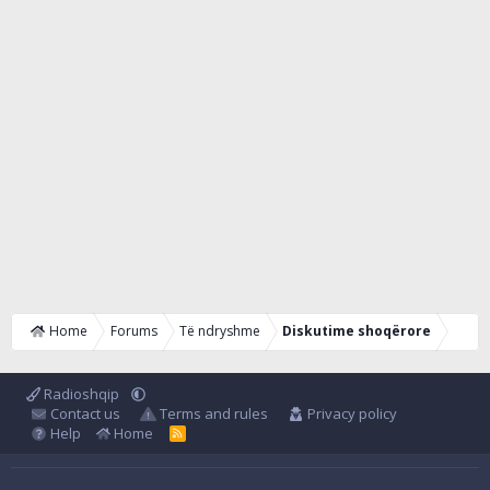
Home
Forums
Të ndryshme
Diskutime shoqërore
Radioshqip
Contact us
Terms and rules
Privacy policy
Help
Home
R
S
S