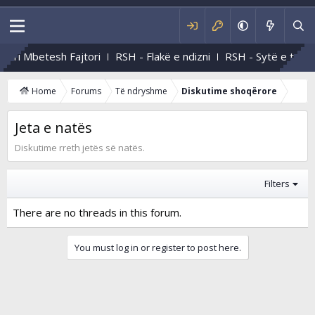
Ti Mbetesh Fajtori
RSH - Flakë e ndizni
RSH - Sytë e tu
Home
Forums
Të ndryshme
Diskutime shoqërore
Jeta e natës
Diskutime rreth jetës së natës.
Filters
There are no threads in this forum.
You must log in or register to post here.