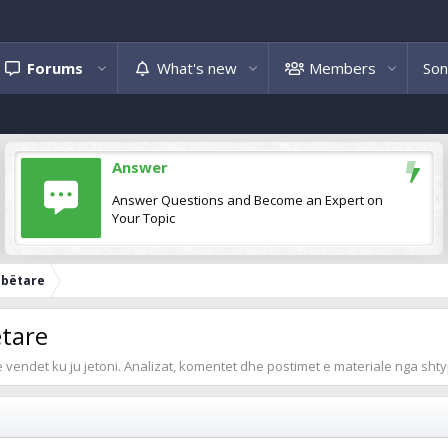
Forums
What's new
Members
Son
Answer
Answer Questions and Become an Expert on
Your Topic
mbëtare
ëtare
 vendet ku ju jetoni. Analizat, komentet dhe postimet e materiale nga shty