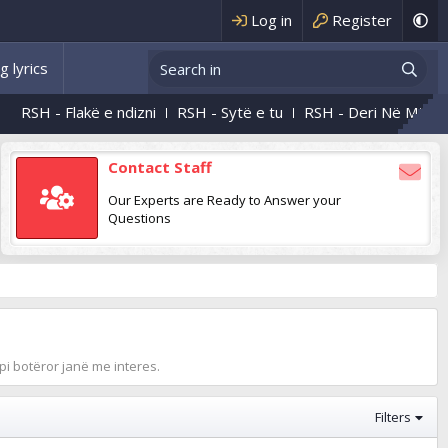
Log in
Register
g lyrics
RSH - Flakë e ndizni
RSH - Sytë e tu
RSH - Deri Në Mëngjes
Contact Staff
Our Experts are Ready to Answer your
Questions
pi botëror janë me interes.
Filters