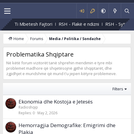
Ti Mbetesh Fajtori
RSH - Flakë e ndizni
RSH - Sytë e t
Home
Forums
Media / Politika / Sondazhe
Problematika Shqiptare
Në këtë forum vizitorët tanë shprehin mendimin e tyre mbi
problemet madhore që shqetësojnë gjithë shqiptarët, dhe
zgjidhjet e mundshme që mund t'u jepen këtyre problemeve.
Filters
Ekonomia dhe Kostoja e Jetesës
Radioshqip
Replies
0
May 2, 2026
Hemorragjia Demografike: Emigrimi dhe
Plakja