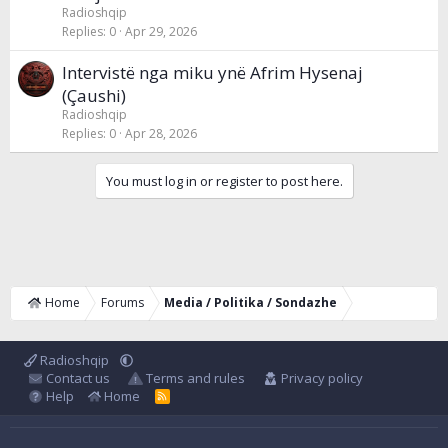
Radioshqip
Replies
0
Apr 29, 2026
Intervistë nga miku ynë Afrim Hysenaj
(Çaushi)
Radioshqip
Replies
0
Apr 28, 2026
You must log in or register to post here.
Home
Forums
Media / Politika / Sondazhe
Radioshqip
Contact us
Terms and rules
Privacy policy
Help
Home
R
S
S