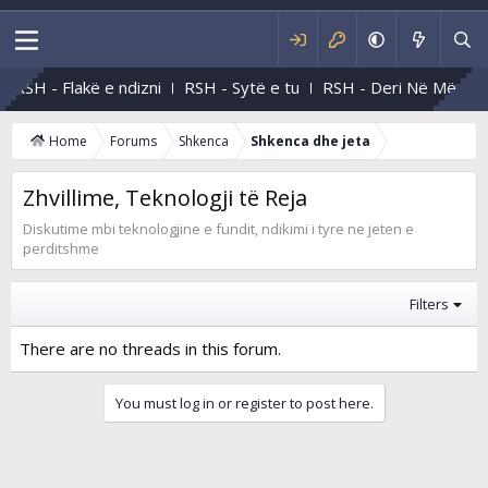
RSH - Flakë e ndizni
RSH - Sytë e tu
RSH - Deri Në Mëngje
Home
Forums
Shkenca
Shkenca dhe jeta
Zhvillime, Teknologji të Reja
Diskutime mbi teknologjine e fundit, ndikimi i tyre ne jeten e
perditshme
Filters
There are no threads in this forum.
You must log in or register to post here.