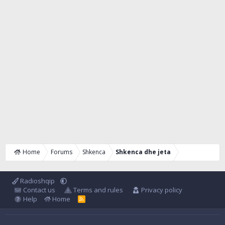
Home
Forums
Shkenca
Shkenca dhe jeta
Radioshqip
Contact us
Terms and rules
Privacy policy
Help
Home
R
S
S