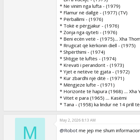
* Ne vinim nga lufta - (1979)
* Flamur në dallgë - (1977) (TV)
* Përballimi - (1976)
* Tokë e përgjakur - (1976)
* Zonja nga qyteti - (1976)
* Beni ecën vetë - (1975).... Xha Tho
* Rrugicat që kërkonin diell - (1975)
* Shpërthimi - (1974)
* Shtigje të luftës - (1974)
* Krevati i perandorit - (1973)
* Yjet e netëve të gjata - (1972)
* Kur zbardhi një ditë - (1971)
* Mëngjeze lufte - (1971)
* Horizonte të hapura (1968) .... Xha
* Vitet e para (1965) .... Kasëmi
* Tana - (1958) ka lindur në 14 prill t
May 2, 2026 8:13 AM
M
@Robot
me jep me shum informacion