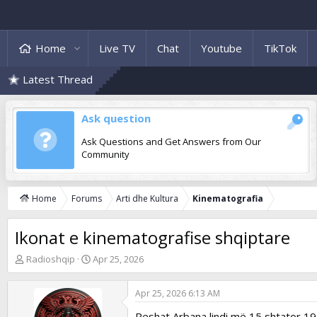
Home
Live TV
Chat
Youtube
TikTok
Latest Thread
Ask question
Ask Questions and Get Answers from Our
Community
Home
Forums
Arti dhe Kultura
Kinematografia
Ikonat e kinematografise shqiptare
T
S
Radioshqip
Apr 25, 2026
h
t
r
a
Apr 25, 2026 6:13 AM
e
r
a
t
Reshat Arbana lindi më 15 shtator 194