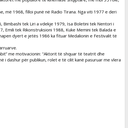
, më 1968, filloi punë në Radio Tirana. Nga viti 1977 e deri
 Bimbashi tek Liri a vdekje 1979, Isa Boletini tek Nentori i
, Emili tek Rikonstruksioni 1988, Kuke Memini tek Balada e
apen dyert e jetës 1986 ka fituar Medalionin e Festivalit të
arruarve.
it” me motivacionin: "Aktorit të shquar të teatrit dhe
më i dashur për publikun, rolet e të cilit kanë pasuruar me vlera