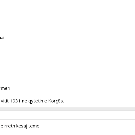
mai
 Ymeri
ë vitit 1931 në qytetin e Korçës.
e rreth kesaj teme