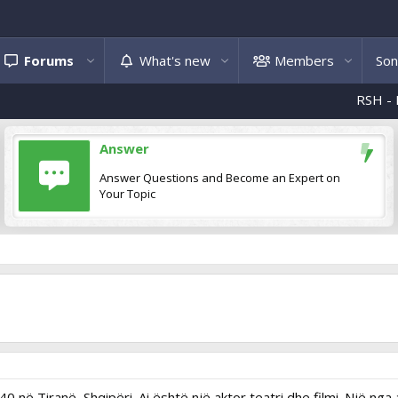
Forums
What's new
Members
Son
RSH - Flakë e ndiz
Answer
Answer Questions and Become an Expert on
Your Topic
0 në Tiranë, Shqipëri. Ai është një aktor teatri dhe filmi. Një ng