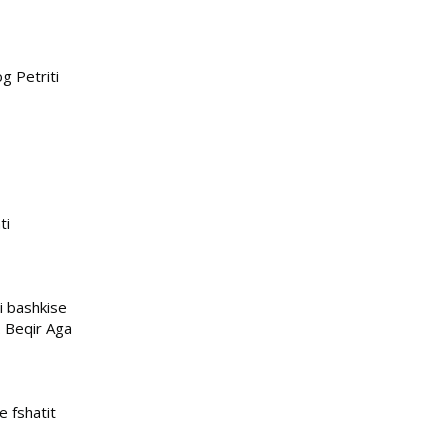
g Petriti
ti
 i bashkise
. Beqir Aga
e fshatit