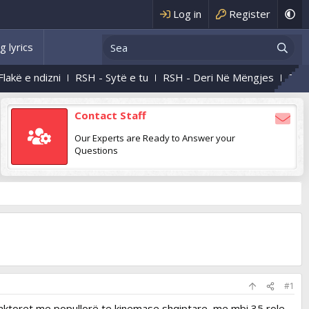
Log in
Register
g lyrics
ni
RSH - Sytë e tu
RSH - Deri Në Mëngjes
RSH - Natën E
Contact Staff
Our Experts are Ready to Answer your
Questions
#1
a aktoret me popullorë te kinemase shqiptare, me mbi 35 role,