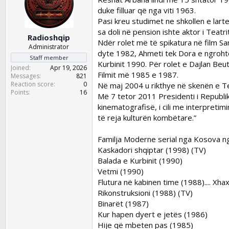
d
d
duke filluar që nga viti 1963.
s
a
Pasi kreu studimet ne shkollen e lart
t
t
a
e
sa doli në pension ishte aktor i Teatr
Radioshqip
r
Ndër rolet më të spikatura në film Sam
Administrator
t
dyte 1982, Ahmeti tek Dora e ngrohte
Staff member
e
Kurbinit 1990. Për rolet e Dajlan Beu
Joined
Apr 19, 2026
r
Filmit më 1985 e 1987.
Messages
821
Reaction score
0
Në maj 2004 u rikthye në skenën e Te
Points
16
Më 7 tetor 2011 Presidenti i Republik
kinematografisë, i cili me interpretimi
të reja kulturën kombëtare.”
Familja Moderne serial nga Kosova nga
Kaskadori shqiptar (1998) (TV)
Balada e Kurbinit (1990)
Vetmi (1990)
Flutura në kabinen time (1988).... Xha
Rikonstruksioni (1988) (TV)
Binarët (1987)
Kur hapen dyert e jetës (1986)
Hije që mbeten pas (1985)