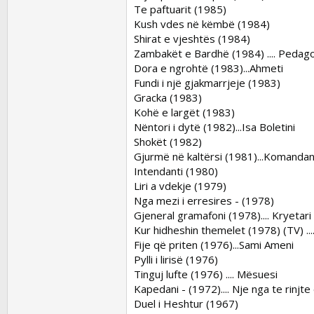
Te paftuarit (1985)
Kush vdes në këmbë (1984)
Shirat e vjeshtës (1984)
Zambakët e Bardhë (1984) .... Pedago
Dora e ngrohtë (1983)...Ahmeti
Fundi i një gjakmarrjeje (1983)
Gracka (1983)
Kohë e largët (1983)
Nëntori i dytë (1982)...Isa Boletini
Shokët (1982)
Gjurmë në kaltërsi (1981)...Komandan
Intendanti (1980)
Liri a vdekje (1979)
Nga mezi i erresires - (1978)
Gjeneral gramafoni (1978).... Kryetari
Kur hidheshin themelet (1978) (TV) ...
Fije që priten (1976)...Sami Ameni
Pylli i lirisë (1976)
Tinguj lufte (1976) .... Mësuesi
Kapedani - (1972).... Nje nga te rinjte 
Duel i Heshtur (1967)