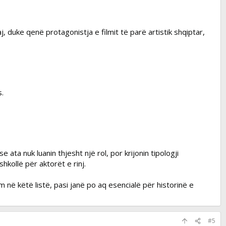
j, duke qenë protagonistja e filmit të parë artistik shqiptar,
.
ata nuk luanin thjesht një rol, por krijonin tipologji
hkollë për aktorët e rinj.
im në këtë listë, pasi janë po aq esencialë për historinë e
#5