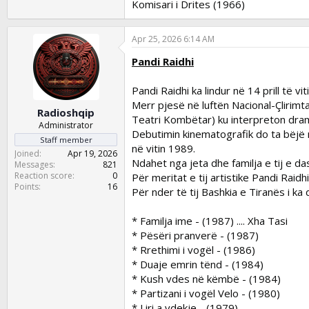
Komisari i Drites (1966)
Apr 25, 2026 6:14 AM
Pandi Raidhi
Pandi Raidhi ka lindur në 14 prill të v
Merr pjesë në luftën Nacional-Çlirimt
Radioshqip
Teatri Kombëtar) ku interpreton dram
Administrator
Debutimin kinematografik do ta bëjë në 
Staff member
në vitin 1989.
Joined
Apr 19, 2026
Ndahet nga jeta dhe familja e tij e das
Messages
821
Reaction score
0
Për meritat e tij artistike Pandi Raidhi
Points
16
Për nder të tij Bashkia e Tiranës i ka
* Familja ime - (1987) .... Xha Tasi
* Pësëri pranverë - (1987)
* Rrethimi i vogël - (1986)
* Duaje emrin tënd - (1984)
* Kush vdes në këmbë - (1984)
* Partizani i vogël Velo - (1980)
* Liri a vdekje - (1979)