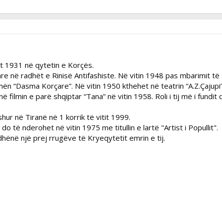
itit 1931 në qytetin e Korçës.
are në radhët e Rinisë Antifashiste. Në vitin 1948 pas mbarimit t
ën “Dasma Korçare”. Në vitin 1950 kthehet në teatrin “A.Z.Çajupi”
filmin e parë shqiptar “Tana” në vitin 1958. Roli i tij më i fundit 
hur në Tiranë në 1 korrik të vitit 1999.
 do të nderohet në vitin 1975 me titullin e lartë "Artist i Popullit".
 dhënë një prej rrugëve të Kryeqytetit emrin e tij.