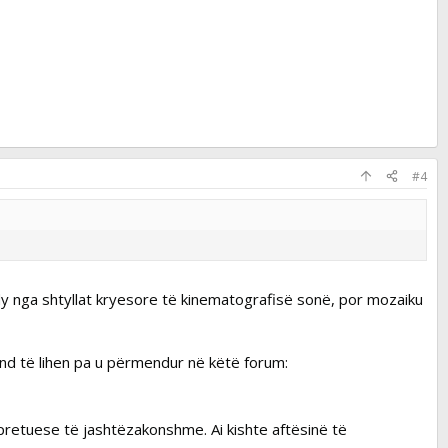
#4
y nga shtyllat kryesore të kinematografisë sonë, por mozaiku
und të lihen pa u përmendur në këtë forum:
erpretuese të jashtëzakonshme. Ai kishte aftësinë të