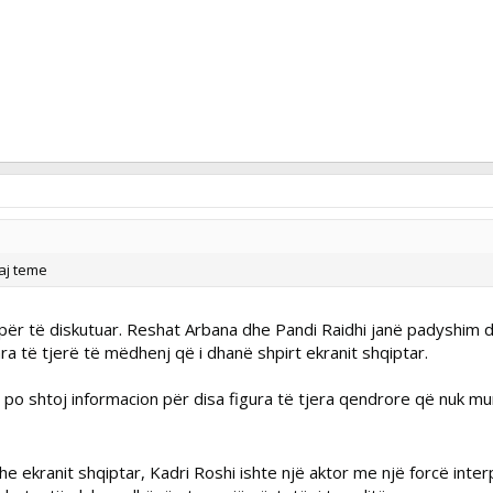
aj teme
ër të diskutuar. Reshat Arbana dhe Pandi Raidhi janë padyshim d
a të tjerë të mëdhenj që i dhanë shpirt ekranit shqiptar.
 po shtoj informacion për disa figura të tjera qendrore që nuk m
dhe ekranit shqiptar, Kadri Roshi ishte një aktor me një forcë int