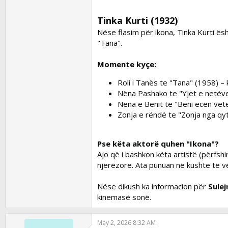
Tinka Kurti (1932)
Nëse flasim për ikona, Tinka Kurti ësh
"Tana".
Momente kyçe:
Roli i Tanës te
"Tana"
(1958) – 
Nëna Pashako te
"Yjet e netëve
Nëna e Benit te
"Beni ecën vet
Zonja e rëndë te
"Zonja nga qyt
Pse këta aktorë quhen "Ikona"?
Ajo që i bashkon këta artistë (përfshi
njerëzore. Ata punuan në kushte të vës
Nëse dikush ka informacion për
Sule
kinemasë sonë.
May 2, 2026 8:32 AM