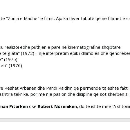
të "Zonja e Madhe" e filmit. Ajo ka thyer tabutë që në fillimet e sa
ku realizoi edhe puthjen e parë në kinematografinë shqiptare.
 të gjata"
(1972) – një interpretim epik i dhimbjes dhe qëndresës
ë"
(1975)
eti"
(1976)
rë Reshat Arbanën dhe Pandi Raidhin që përmende ti) është fakti se 
htira teknike, por me një pasion dhe disiplinë që sot shërben si s
jman Pitarkën
ose
Robert Ndrenikën
, do të ishte mirë t'i shton