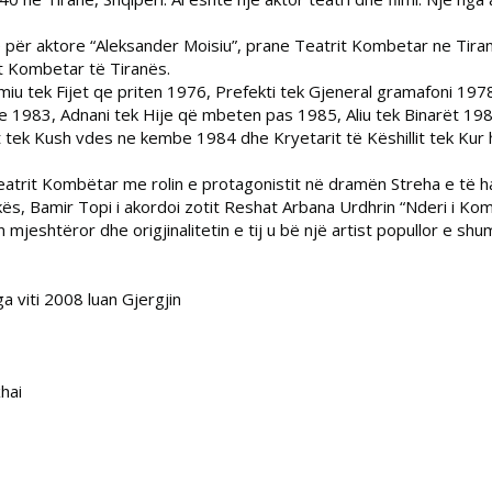
e për aktore “Aleksander Moisiu”, prane Teatrit Kombetar ne Tirane
it Kombetar të Tiranës.
iu tek Fijet qe priten 1976, Prefekti tek Gjeneral gramafoni 1978,
 1983, Adnani tek Hije që mbeten pas 1985, Aliu tek Binarët 1987
t tek Kush vdes ne kembe 1984 dhe Kryetarit të Këshillit tek Kur h
atrit Kombëtar me rolin e protagonistit në dramën Streha e të h
ës, Bamir Topi i akordoi zotit Reshat Arbana Urdhrin “Nderi i Komb
n mjeshtëror dhe origjinalitetin e tij u bë një artist popullor e shu
 viti 2008 luan Gjergjin
xhai