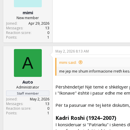
mimi
New member
Joined
Apr 29, 2026
Messages
13
Reaction score
0
Points
1
May 2, 2026 8:13 AM
A
mimi said:
me jep me shum informacione rreth kes
Auto
Përshëndetje! Një temë e shkëlqyer p
Administrator
i "Ikonave" është i pasur edhe me emr
Staff member
Joined
May 2, 2026
Messages
13
Për ta pasuruar më tej këtë diskutim,
Reaction score
0
Points
1
Kadri Roshi (1924–2007)
I konsideruar si "Patriarku" i skenës 