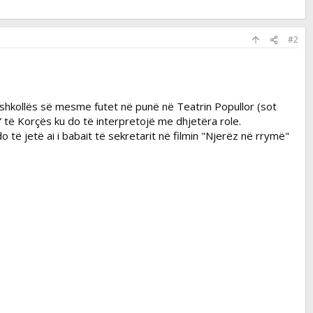
#2
ë shkollës së mesme futet në punë në Teatrin Popullor (sot
 të Korçës ku do të interpretojë me dhjetëra role.
do të jetë ai i babait të sekretarit në filmin "Njerëz në rrymë"