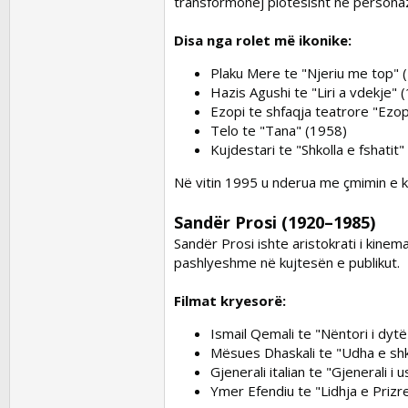
transformohej plotësisht në personazh
Disa nga rolet më ikonike:
Plaku Mere te
"Njeriu me top"
(
Hazis Agushi te
"Liri a vdekje"
(
Ezopi te shfaqja teatrore
"Ezop
Telo te
"Tana"
(1958)
Kujdestari te
"Shkolla e fshatit"
Në vitin 1995 u nderua me çmimin e kar
Sandër Prosi (1920–1985)
Sandër Prosi ishte aristokrati i kinem
pashlyeshme në kujtesën e publikut.
Filmat kryesorë:
Ismail Qemali te
"Nëntori i dytë
Mësues Dhaskali te
"Udha e sh
Gjenerali italian te
"Gjenerali i 
Ymer Efendiu te
"Lidhja e Prizr