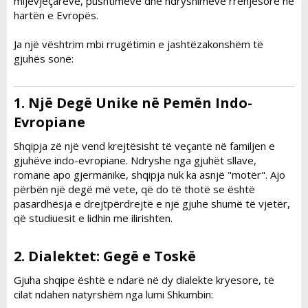
mijëvjeçarëve, pushtimeve dhe ndryshimeve rrënjësore në
hartën e Evropës.
Ja një vështrim mbi rrugëtimin e jashtëzakonshëm të
gjuhës sonë:
1. Një Degë Unike në Pemën Indo-
Evropiane​
Shqipja zë një vend krejtësisht të veçantë në familjen e
gjuhëve indo-evropiane. Ndryshe nga gjuhët sllave,
romane apo gjermanike, shqipja nuk ka asnjë "motër". Ajo
përbën një degë më vete, që do të thotë se është
pasardhësja e drejtpërdrejtë e një gjuhe shumë të vjetër,
që studiuesit e lidhin me ilirishten.
2. Dialektet: Gegë e Toskë​
Gjuha shqipe është e ndarë në dy dialekte kryesore, të
cilat ndahen natyrshëm nga lumi Shkumbin: