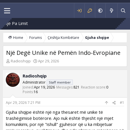
një Pa Limit
Home
Forums
Çështja Kombëtare
Gjuha shqipe
Një Degë Unike në Pemën Indo-Evropiane
T
S
Radioshqip
Apr 29, 2026
h
t
r
a
Radioshqip
e
r
a
t
Administrator
Staff member
d
d
Joined
Apr 19, 2026
Messages
821
Reaction score
0
s
Points
16
a
t
t
a
e
Apr 29, 2026 7:21 PM
#1
r
Gjuha shqipe është një nga thesaret më unike të
t
trashëgimisë botërore. Ajo nuk është thjesht një mjet
e
r
komunikimi, por një "ishull" gjuhësor që u ka mbijetuar