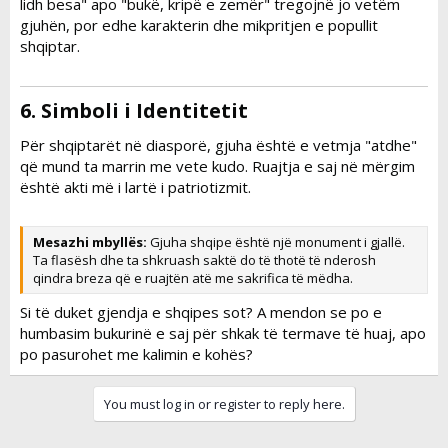
lidh besa"
apo
"bukë, kripë e zemër"
tregojnë jo vetëm
gjuhën, por edhe karakterin dhe mikpritjen e popullit
shqiptar.
6. Simboli i Identitetit​
Për shqiptarët në diasporë, gjuha është e vetmja "atdhe"
që mund ta marrin me vete kudo. Ruajtja e saj në mërgim
është akti më i lartë i patriotizmit.
Mesazhi mbyllës:
Gjuha shqipe është një monument i gjallë.
Ta flasësh dhe ta shkruash saktë do të thotë të nderosh
qindra breza që e ruajtën atë me sakrifica të mëdha.
Si të duket gjendja e shqipes sot? A mendon se po e
humbasim bukurinë e saj për shkak të termave të huaj, apo
po pasurohet me kalimin e kohës?
You must log in or register to reply here.