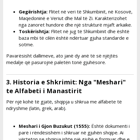
Gegërishtja:
Flitet në veri të Shkumbinit, në Kosovë,
Maqedoninë e Veriut dhe Mal të Zi. Karakterizohet
nga zanoret hundore dhe një strukturë mjaft arkaike.
Toskërishtja:
Flitet në jug të Shkumbinit dhe është
baza mbi të cilën është ndërtuar gjuha standarde e
sotme.
Pavarësisht dallimeve, ato janë dy anë të së njëjtës
medalje që pasurojnë paletën tonë gjuhësore.
3. Historia e Shkrimit: Nga "Meshari"
te Alfabeti i Manastirit​
Për një kohë të gjatë, shqipja u shkrua me alfabete të
ndryshme (latin, grek, arab).
Meshari i Gjon Buzukut (1555):
Është dokumenti i
parë i rëndësishëm i shkruar në gjuhën shqipe. Ai
vërteton se shqipja ishte një gjuhë e formuar dhe e