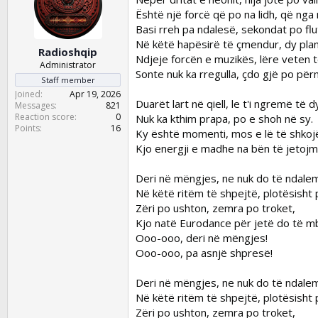
d
d
Është një forcë që po na lidh, që nga
s
a
Basi rreh pa ndalesë, sekondat po flu
t
t
a
e
Në këtë hapësirë të çmendur, dy pla
Radioshqip
r
Ndjeje forcën e muzikës, lëre veten t
Administrator
t
Sonte nuk ka rregulla, çdo gjë po pë
Staff member
e
Joined
Apr 19, 2026
r
Duarët lart në qiell, le t'i ngremë të d
Messages
821
Reaction score
0
Nuk ka kthim prapa, po e shoh në sy.
Points
16
Ky është momenti, mos e lë të shkoj
Kjo energji e madhe na bën të jetojm
Deri në mëngjes, ne nuk do të ndalem
Në këtë ritëm të shpejtë, plotësisht 
Zëri po ushton, zemra po troket,
Kjo natë Eurodance për jetë do të m
Ooo-ooo, deri në mëngjes!
Ooo-ooo, pa asnjë shpresë!
Deri në mëngjes, ne nuk do të ndalem
Në këtë ritëm të shpejtë, plotësisht 
Zëri po ushton, zemra po troket,