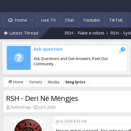
Home
Live TV
Chat
Youtube
TikTok
Latest Thread
RSH - Flakë e ndizni
RSH - Sytë e t
Ask question
Ask Questions and Get Answers from Our
Community
Home
Forums
Muzika
Song lyrics
RSH - Deri Në Mëngjes
T
S
Radioshqip
Jul 6, 2026
h
t
r
a
Jul 6, 2026 8:33 AM
e
r
a
t
Nëpër dritat e neonit, hija jote po val