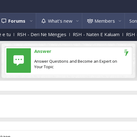
Forums
What's new
Members
Son
u
RSH - Deri Në Mëngjes
RSH - Natën E Kaluam
RSH - Ndj
Answer
Answer Questions and Become an Expert on
Your Topic
lëzon,