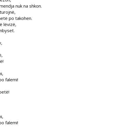
 mendja nuk na shkon.
turojnë,
netë po takohen.
ë lëvizë,
rmbyset.
y,
ë,
ë!
i,
po falemi!
betë!
i,
po falemi!