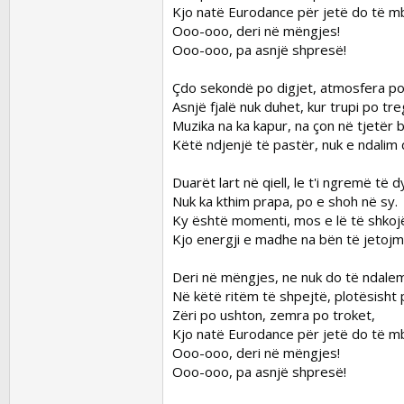
Kjo natë Eurodance për jetë do të m
Ooo-ooo, deri në mëngjes!
Ooo-ooo, pa asnjë shpresë!
Çdo sekondë po digjet, atmosfera po
Asnjë fjalë nuk duhet, kur trupi po tre
Muzika na ka kapur, na çon në tjetër 
Këtë ndjenjë të pastër, nuk e ndalim 
Duarët lart në qiell, le t'i ngremë të d
Nuk ka kthim prapa, po e shoh në sy.
Ky është momenti, mos e lë të shkoj
Kjo energji e madhe na bën të jetojm
Deri në mëngjes, ne nuk do të ndalem
Në këtë ritëm të shpejtë, plotësisht 
Zëri po ushton, zemra po troket,
Kjo natë Eurodance për jetë do të m
Ooo-ooo, deri në mëngjes!
Ooo-ooo, pa asnjë shpresë!