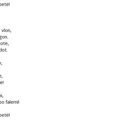
betë!
 vlon,
gon.
botë,
dot.
y,
ë,
ë!
i,
po falemi!
betë!