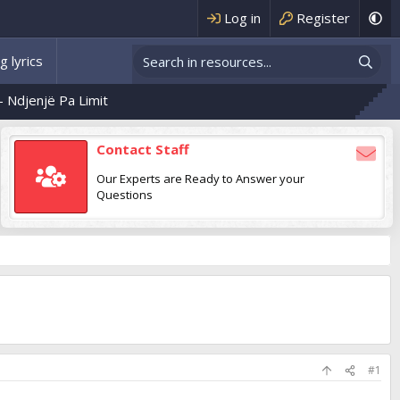
Log in
Register
g lyrics
enjë Pa Limit
Contact Staff
Our Experts are Ready to Answer your
Questions
#1