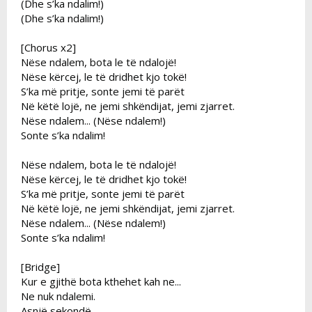
(Dhe s’ka ndalim!)
(Dhe s’ka ndalim!)
[Chorus x2]
Nëse ndalem, bota le të ndalojë!
Nëse kërcej, le të dridhet kjo tokë!
S’ka më pritje, sonte jemi të parët
Në këtë lojë, ne jemi shkëndijat, jemi zjarret.
Nëse ndalem... (Nëse ndalem!)
Sonte s’ka ndalim!
Nëse ndalem, bota le të ndalojë!
Nëse kërcej, le të dridhet kjo tokë!
S’ka më pritje, sonte jemi të parët
Në këtë lojë, ne jemi shkëndijat, jemi zjarret.
Nëse ndalem... (Nëse ndalem!)
Sonte s’ka ndalim!
[Bridge]
Kur e gjithë bota kthehet kah ne...
Ne nuk ndalemi.
Asnjë sekondë.