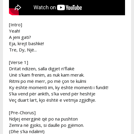
[Intro]
Yeah!
A jeni gati?
Eja, krejt bashkë!
Tre, Dy, Një...
[Verse 1]
Dritat ndizen, salla digjet n’flakë
Unë s’kam frenim, as nuk kam merak.
Ritmi po më merr, po më çon te kulmi
Ky është momenti im, ky është momenti i fundit!
S’ka vend për ankth, s’ka vend për heshtje
Veç duart lart, kjo është e vetmja zgjidhje.
[Pre-Chorus]
Ndjej energjinë që po na pushton
Zemra në gjoks, si daulle po gjëmon.
(Dhe s’ka ndalim!)