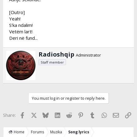
[Outro]
Yeah!
S’ka ndalim!
Vetëm lart!
Deri në fund...
W
Radioshqip
Administrator
r
Staff member
i
t
t
e
n
b
y
You must log in or register to reply here.
Facebook
X
Bluesky
LinkedIn
Reddit
Pinterest
Tumblr
WhatsApp
Email
Lin
Share:
Home
Forums
Muzika
Song lyrics