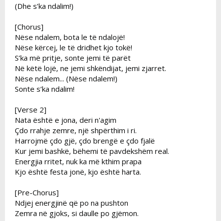
(Dhe s’ka ndalim!)
[Chorus]
Nëse ndalem, bota le të ndalojë!
Nëse kërcej, le të dridhet kjo tokë!
S’ka më pritje, sonte jemi të parët
Në këtë lojë, ne jemi shkëndijat, jemi zjarret.
Nëse ndalem... (Nëse ndalem!)
Sonte s’ka ndalim!
[Verse 2]
Nata është e jona, deri n'agim
Çdo rrahje zemre, një shpërthim i ri.
Harrojmë çdo gjë, çdo brengë e çdo fjalë
Kur jemi bashkë, bëhemi të pavdekshëm real.
Energjia rritet, nuk ka më kthim prapa
Kjo është festa jonë, kjo është harta.
[Pre-Chorus]
Ndjej energjinë që po na pushton
Zemra në gjoks, si daulle po gjëmon.