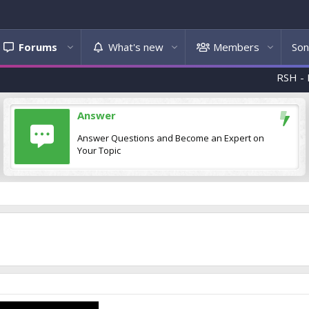
Forums
What's new
Members
Son
RSH - Flakë e
Answer
Answer Questions and Become an Expert on
Your Topic