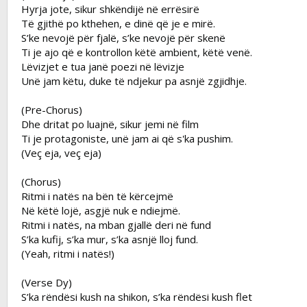
Hyrja jote, sikur shkëndijë në errësirë
Të gjithë po kthehen, e dinë që je e mirë.
S’ke nevojë për fjalë, s’ke nevojë për skenë
Ti je ajo që e kontrollon këtë ambient, këtë venë.
Lëvizjet e tua janë poezi në lëvizje
Unë jam këtu, duke të ndjekur pa asnjë zgjidhje.
(Pre-Chorus)
Dhe dritat po luajnë, sikur jemi në film
Ti je protagoniste, unë jam ai që s'ka pushim.
(Veç eja, veç eja)
(Chorus)
Ritmi i natës na bën të kërcejmë
Në këtë lojë, asgjë nuk e ndiejmë.
Ritmi i natës, na mban gjallë deri në fund
S’ka kufij, s’ka mur, s’ka asnjë lloj fund.
(Yeah, ritmi i natës!)
(Verse Dy)
S’ka rëndësi kush na shikon, s’ka rëndësi kush flet