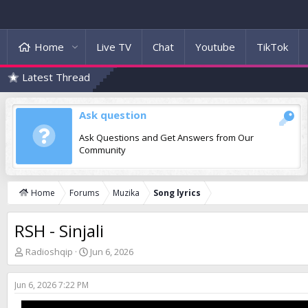
Home
Live TV
Chat
Youtube
TikTok
Latest Thread
Ask question
Ask Questions and Get Answers from Our
Community
Home
Forums
Muzika
Song lyrics
RSH - Sinjali
T
S
Radioshqip
Jun 6, 2026
h
t
r
a
Jun 6, 2026 7:22 PM
e
r
a
t