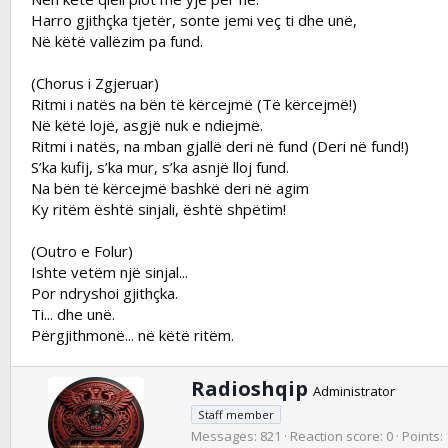
Harro gjithçka tjetër, sonte jemi veç ti dhe unë,
Në këtë vallëzim pa fund.
(Chorus i Zgjeruar)
Ritmi i natës na bën të kërcejmë (Të kërcejmë!)
Në këtë lojë, asgjë nuk e ndiejmë.
Ritmi i natës, na mban gjallë deri në fund (Deri në fund!)
S’ka kufij, s’ka mur, s’ka asnjë lloj fund.
Na bën të kërcejmë bashkë deri në agim
Ky ritëm është sinjali, është shpëtim!
(Outro e Folur)
Ishte vetëm një sinjal...
Por ndryshoi gjithçka.
Ti... dhe unë.
Përgjithmonë... në këtë ritëm.
W
Radioshqip
Administrator
r
Staff member
i
Messages
821
Reaction score
0
Points
t