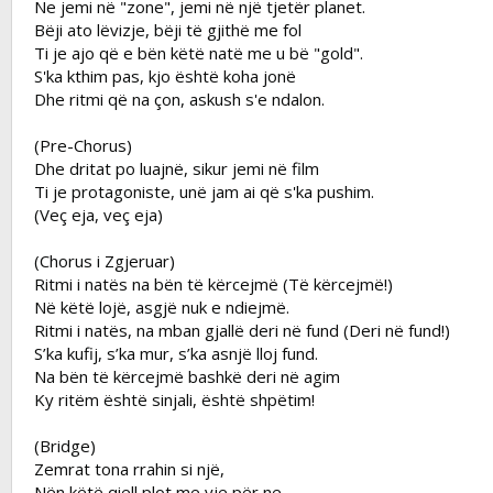
Ne jemi në "zone", jemi në një tjetër planet.
Bëji ato lëvizje, bëji të gjithë me fol
Ti je ajo që e bën këtë natë me u bë "gold".
S'ka kthim pas, kjo është koha jonë
Dhe ritmi që na çon, askush s'e ndalon.
(Pre-Chorus)
Dhe dritat po luajnë, sikur jemi në film
Ti je protagoniste, unë jam ai që s'ka pushim.
(Veç eja, veç eja)
(Chorus i Zgjeruar)
Ritmi i natës na bën të kërcejmë (Të kërcejmë!)
Në këtë lojë, asgjë nuk e ndiejmë.
Ritmi i natës, na mban gjallë deri në fund (Deri në fund!)
S’ka kufij, s’ka mur, s’ka asnjë lloj fund.
Na bën të kërcejmë bashkë deri në agim
Ky ritëm është sinjali, është shpëtim!
(Bridge)
Zemrat tona rrahin si një,
Nën këtë qiell plot me yje për ne.