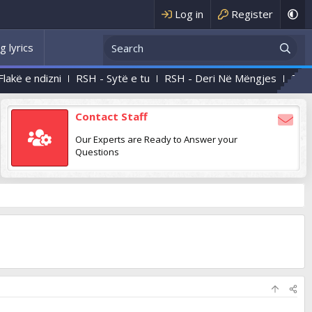
Log in
Register
g lyrics
 ndizni
RSH - Sytë e tu
RSH - Deri Në Mëngjes
RSH - Natë
Contact Staff
Our Experts are Ready to Answer your
Questions