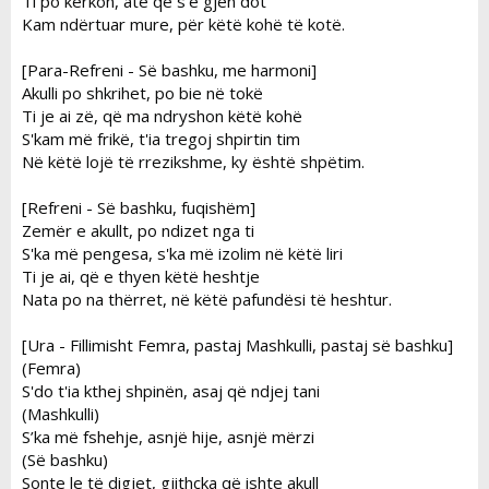
Ti po kërkon, atë që s'e gjen dot
Kam ndërtuar mure, për këtë kohë të kotë.
[Para-Refreni - Së bashku, me harmoni]
Akulli po shkrihet, po bie në tokë
Ti je ai zë, që ma ndryshon këtë kohë
S'kam më frikë, t'ia tregoj shpirtin tim
Në këtë lojë të rrezikshme, ky është shpëtim.
[Refreni - Së bashku, fuqishëm]
Zemër e akullt, po ndizet nga ti
S'ka më pengesa, s'ka më izolim në këtë liri
Ti je ai, që e thyen këtë heshtje
Nata po na thërret, në këtë pafundësi të heshtur.
[Ura - Fillimisht Femra, pastaj Mashkulli, pastaj së bashku]
(Femra)
S'do t'ia kthej shpinën, asaj që ndjej tani
(Mashkulli)
S’ka më fshehje, asnjë hije, asnjë mërzi
(Së bashku)
Sonte le të digjet, gjithçka që ishte akull