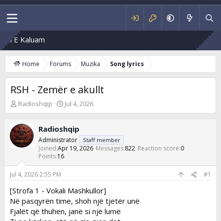
ën E Kaluam
Home
Forums
Muzika
Song lyrics
RSH - Zemër e akullt
T
S
Radioshqip
Jul 4, 2026
h
t
r
a
Radioshqip
e
r
a
t
Administrator
Staff member
d
d
Joined
Apr 19, 2026
Messages
822
Reaction score
0
s
Points
16
a
t
t
a
e
Jul 4, 2026 2:55 PM
#1
r
[Strofa 1 - Vokali Mashkullor]
t
Në pasqyrën time, shoh një tjetër unë
e
r
Fjalët që thuhen, janë si një lumë