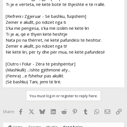
Ti je e vërteta, në këtë botë të thjeshtë e të rrallë.
[Refreni i Zgjeruar - Së bashku, fuqishëm]
Zemër e akullt, po ndizet nga ti
S'ka më pengesa, s'ka më izolim në këtë liri
Ti je ai, që e thyen këtë heshtje
Nata po na thërret, në këtë pafundësi të heshtur.
Zemër e akullt, po ndizet nga ti!
Në këtë liri, për ty dhe për mua, në këtë pafundësi!
[Outro i Folur - Zëra të pëshpëritur]
(Mashkulli) ...Ishte gjithmonë aty...
(Femra) ...e fshehur pas akullit.
(Së bashku) Tani, jemi të lirë.
You must log in or register to reply here.
Facebook
X
Bluesky
LinkedIn
Reddit
Pinterest
Tumblr
WhatsApp
Email
Lin
Share: